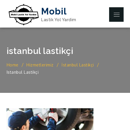
Skip
Mobil
to
Menu
content
Lastik Yol Yardim
istanbul lastikçi
Home
Hizmetlerimiz
İstanbul Lastikçi
Istanbul Lastikçi